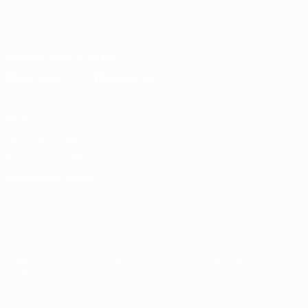
Italiano
English
Français
Deutsch
Русский
Español
Italiano
Português
Scarica l'app ufficiale
Privacy
Termini e condizioni
Politica sui cookie
Impostazioni Privacy
© 1998-2026 UEFA. Tutti i diritti riservati
La parola UEFA, il logo UEFA e tutti i marchi che si riferiscono a
competizioni UEFA, sono marchi registrati e/o copyright della UEFA.
Tali marchi non possono essere utilizzati in nessun modo per scopi
commerciali. L'utilizzo di UEFA.com sta a significare l'accettazione
dei Termini e Condizioni e delle Norme sulla Privacy.