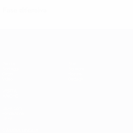
Fase difensiva
Qualificazioni Europee Femminili
Partite
Stat.
Sorteggi
Squadre
Gironi
Notizie
Video
Dettagli
VISITA
ANCHE
UEFA.com
Fondazione
UEFA
CAMBIA LINGUA