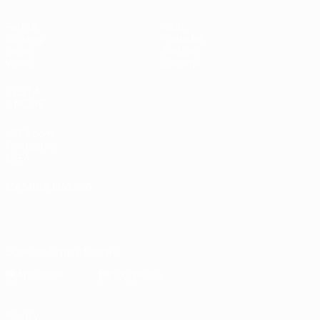
Partite
Stat.
Sorteggi
Squadre
Gironi
Notizie
Video
Dettagli
VISITA
ANCHE
UEFA.com
Fondazione
UEFA
CAMBIA LINGUA
Italiano
English
Français
Deutsch
Русский
Español
Italiano
Português
Scarica l'app ufficiale
Privacy