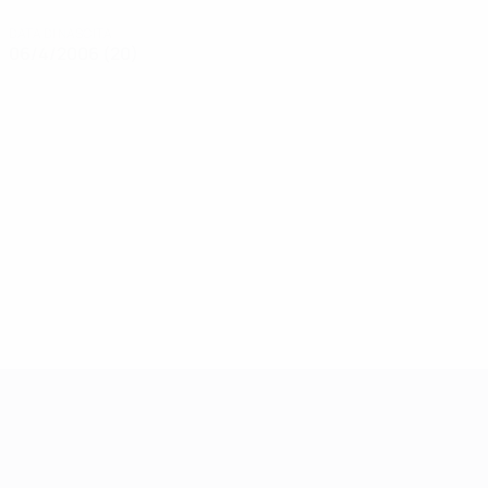
DATA DI NASCITA
06/4/2006 (20)
Qualificazioni Europee Femminili