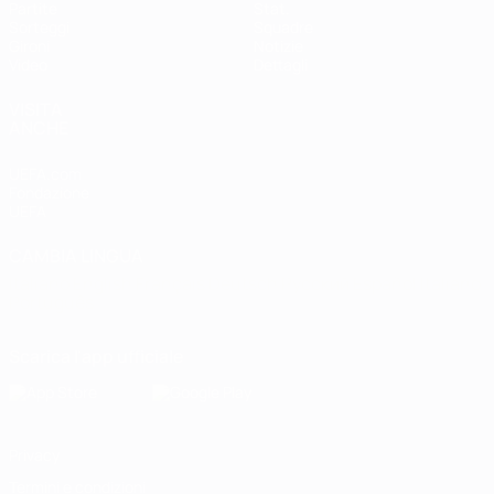
Partite
Stat.
Sorteggi
Squadre
Gironi
Notizie
Video
Dettagli
VISITA
ANCHE
UEFA.com
Fondazione
UEFA
CAMBIA LINGUA
Italiano
English
Français
Deutsch
Русский
Español
Italiano
Português
Scarica l'app ufficiale
Privacy
Termini e condizioni