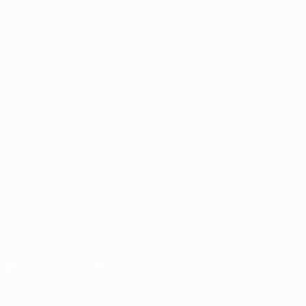
Partite
Stat.
Sorteggi
Squadre
Gironi
Notizie
Video
Dettagli
VISITA
ANCHE
UEFA.com
Fondazione
UEFA
CAMBIA LINGUA
Italiano
English
Français
Deutsch
Русский
Español
Italiano
Português
Scarica l'app ufficiale
Privacy