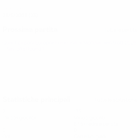
DATA DI NASCITA
23/5/2003 (23)
Prossima partita
Tutte le partite
Qualificazioni Europee Femminili ai Mondiali
ven 9 ott 2026
· Play-offs Round 1
Statistiche principali
Tutte le statistiche
2
135
Partite giocate
Minuti giocati
67,5 media a partita
0
0
Gol
Cartellini gialli