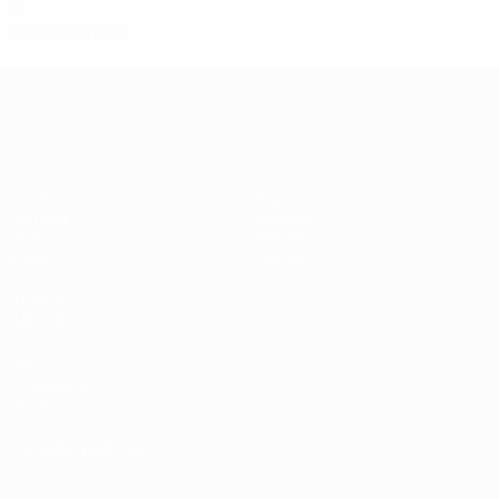
0
Cartellini rossi
Qualificazioni Europee Femminili
Partite
Stat.
Sorteggi
Squadre
Gironi
Notizie
Video
Dettagli
VISITA
ANCHE
UEFA.com
Fondazione
UEFA
CAMBIA LINGUA
Italiano
English
Français
Deutsch
Русский
Español
Italiano
Português