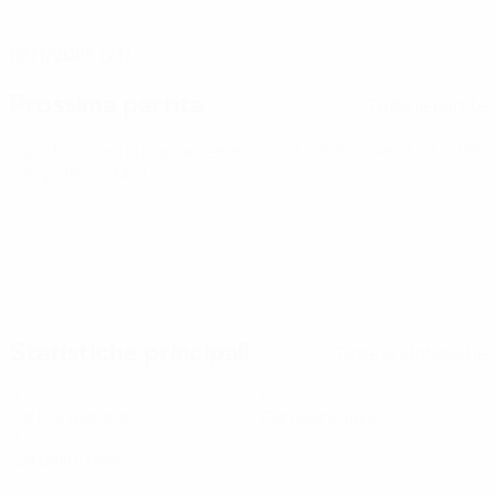
DATA DI NASCITA
03/1/2005 (21)
Prossima partita
Tutte le partite
Qualificazioni Europee Femminili ai Mondiali
ven 9 ott 2026
· Play-offs Round 1
Statistiche principali
Tutte le statistiche
0
0
Partite giocate
Cartellini gialli
0
Cartellini rossi