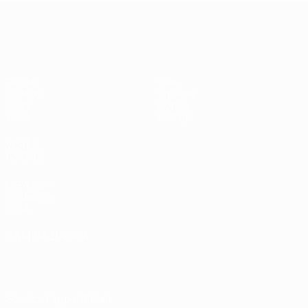
Qualificazioni Europee Femminili
Partite
Stat.
Sorteggi
Squadre
Gironi
Notizie
Video
Dettagli
VISITA
ANCHE
UEFA.com
Fondazione
UEFA
CAMBIA LINGUA
Italiano
English
Français
Deutsch
Русский
Español
Italiano
Português
Scarica l'app ufficiale