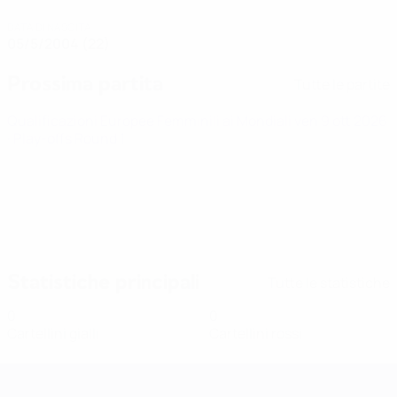
DATA DI NASCITA
05/5/2004 (22)
Prossima partita
Tutte le partite
Qualificazioni Europee Femminili ai Mondiali
ven 9 ott 2026
· Play-offs Round 1
Statistiche principali
Tutte le statistiche
0
0
Cartellini gialli
Cartellini rossi
Qualificazioni Europee Femminili