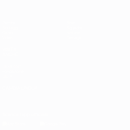
Partite
Stat.
Sorteggi
Squadre
Gironi
Notizie
Video
Dettagli
VISITA
ANCHE
UEFA.com
Fondazione
UEFA
CAMBIA LINGUA
Italiano
English
Français
Deutsch
Русский
Español
Italiano
Português
Scarica l'app ufficiale