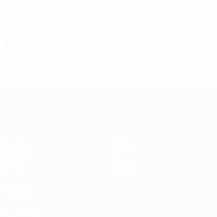
Fase difensiva
Situazione disciplinare
0
0
Cartellini gialli
Cartellini rossi
Qualificazioni Europee Femminili
Partite
Stat.
Sorteggi
Squadre
Gironi
Notizie
Video
Dettagli
VISITA
ANCHE
UEFA.com