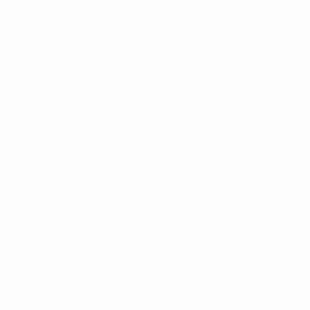
Partite giocate
Minuti giocati
8,34 media a partita
0
3
Gol
Tiri totali
0,5 media a partita
0
0
Assist
Cartellini gialli
0
Cartellini rossi
Attacchi
Distribuzione