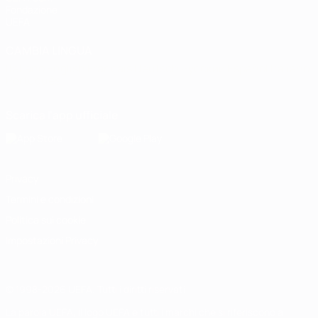
Fondazione
UEFA
CAMBIA LINGUA
Italiano
English
Français
Deutsch
Русский
Español
Italiano
Português
Scarica l'app ufficiale
Privacy
Termini e condizioni
Politica sui cookie
Impostazioni Privacy
© 1998-2026 UEFA. Tutti i diritti riservati
La parola UEFA, il logo UEFA e tutti i marchi che si riferiscono a