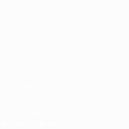
Partite
Stat.
Sorteggi
Squadre
Gironi
Notizie
Video
Dettagli
VISITA
ANCHE
UEFA.com
Fondazione
UEFA
CAMBIA LINGUA
Italiano
English
Français
Deutsch
Русский
Español
Italiano
Português
Scarica l'app ufficiale