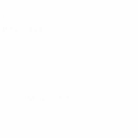
DATA DI NASCITA
15/12/2003 (22)
Prossima partita
Tutte le partite
Qualificazioni Europee Femminili ai Mondiali
ven 9 ott 2026
· Play-offs Round 1
Statistiche principali
Tutte le statistiche
0
0
Partite giocate
Cartellini gialli
0
Cartellini rossi