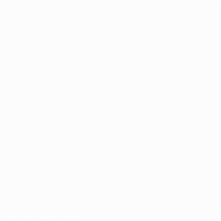
Qualificazioni Europee Femminili
Partite
Stat.
Sorteggi
Squadre
Gironi
Notizie
Video
Dettagli
VISITA
ANCHE
UEFA.com
Fondazione
UEFA
CAMBIA LINGUA
Italiano
English
Français
Deutsch
Русский
Español
Italiano
Português
Scarica l'app ufficiale