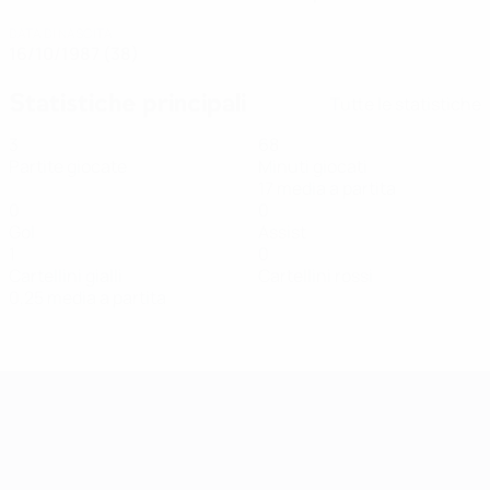
DATA DI NASCITA
16/10/1987 (38)
Statistiche principali
Tutte le statistiche
3
68
Partite giocate
Minuti giocati
17 media a partita
0
0
Gol
Assist
1
0
Cartellini gialli
Cartellini rossi
0,25 media a partita
Qualificazioni Europee Femminili