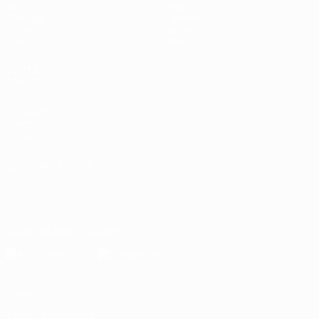
Partite
Stat.
Sorteggi
Squadre
Gironi
Notizie
Video
Dettagli
VISITA
ANCHE
UEFA.com
Fondazione
UEFA
CAMBIA LINGUA
Italiano
English
Français
Deutsch
Русский
Español
Italiano
Português
Scarica l'app ufficiale
Privacy
Termini e condizioni