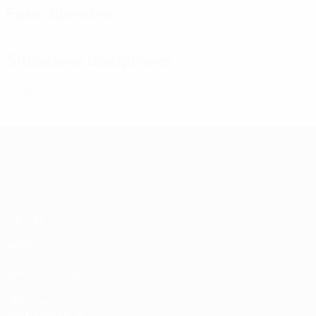
Fase difensiva
Situazione disciplinare
0
Cartellini gialli
Qualificazioni Europee Femminili
Partite
Sorteggi
Gironi
Video
VISITA ANCHE
UEFA.com
Fondazione UEFA