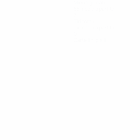
Minuti giocati
85 media a partita
7
Tiri totali
1,4 media a partita
0
Cartellini gialli