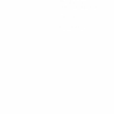
Minuti giocati
9,75 media a partita
0
Tiri totali
0
Cartellini gialli