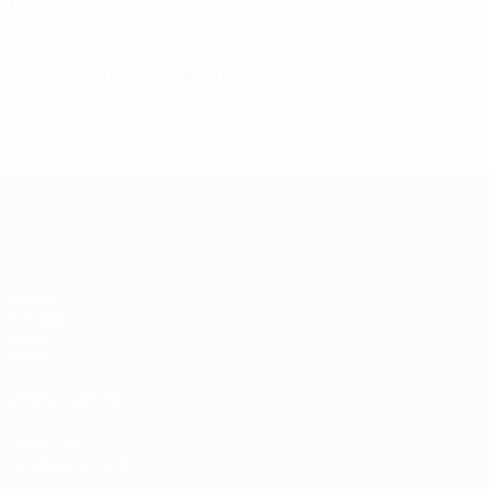
Situazione disciplinare
0
Cartellini gialli
Qualificazioni Europee Femminili
Partite
Sorteggi
Gironi
Video
VISITA ANCHE
UEFA.com
Fondazione UEFA