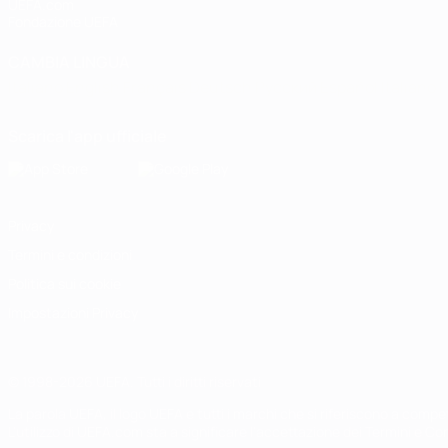
UEFA.com
Fondazione UEFA
CAMBIA LINGUA
Italiano
English
Français
Deutsch
Русский
Español
Italiano
P
Scarica l'app ufficiale
Privacy
Termini e condizioni
Politica sui cookie
Impostazioni Privacy
© 1998-2026 UEFA. Tutti i diritti riservati
La parola UEFA, il logo UEFA e tutti i marchi che si riferiscono a com
L'utilizzo di UEFA.com sta a significare l'accettazione dei Termini e Co