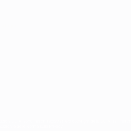
ortuguês
petizioni UEFA, sono marchi registrati e/o copyright della UEFA. Tali mar
ndizioni e delle Norme sulla Privacy.