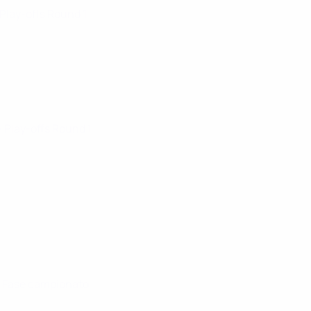
 Play-offs Round 1
· Play-offs Round 1
· Fase campionato