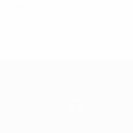
6
· Fase campionato
Stat.
Squadre
Notizie
Dettagli