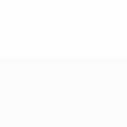
Qualificazioni Europee Femminili ai Mondiali
mar 3 mar 202
Qualificazioni Europee Femminili
Partite
Sorteggi
Gironi
Video
VISITA ANCHE