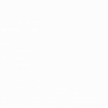
Italiano
English
Français
Deutsch
Русский
Español
Italiano
Português
Scarica l'app ufficiale
Privacy
Termini e condizioni
Politica sui cookie
Impostazioni Privacy
© 1998-2026 UEFA. Tutti i diritti riservati
La parola UEFA, il logo UEFA e tutti i marchi che si riferiscono a
competizioni UEFA, sono marchi registrati e/o copyright della UEFA.
Tali marchi non possono essere utilizzati in nessun modo per scopi
commerciali. L'utilizzo di UEFA.com sta a significare l'accettazione
dei Termini e Condizioni e delle Norme sulla Privacy.