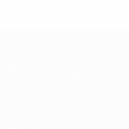
Assist
Cartellini gialli
0,75 media a partita
0
Cartellini rossi
Qualificazioni Europee Femminili
Partite
Stat.
Sorteggi
Squadre
Gironi
Notizie
Video
Dettagli
VISITA
ANCHE
UEFA.com
Fondazione
UEFA
CAMBIA LINGUA