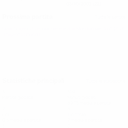
03/10/2003 (22)
Prossima partita
Tutte le partite
Qualificazioni Europee Femminili ai Mondiali
ven 9 ott 2026
· Play-offs Round 1
Statistiche principali
Tutte le statistiche
4
359
Partite giocate
Minuti giocati
89,75 media a partita
2
8
Gol
Tiri totali
0,5 media a partita
2 media a partita
3
0