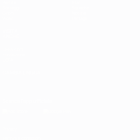
Partite
Stat.
Sorteggi
Squadre
Gironi
Notizie
Video
Dettagli
VISITA
ANCHE
UEFA.com
Fondazione
UEFA
CAMBIA LINGUA
Italiano
English
Français
Deutsch
Русский
Español
Italiano
Português
Scarica l'app ufficiale
Privacy
Termini e condizioni