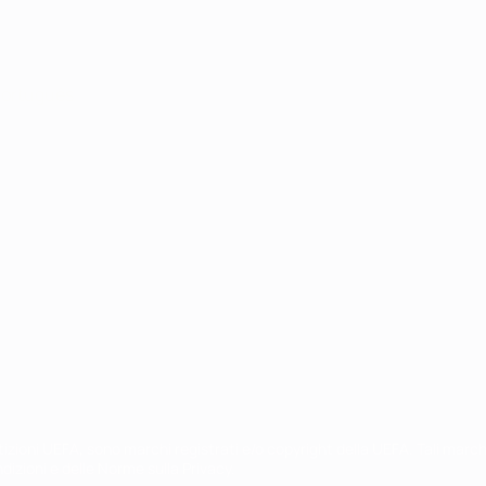
ortuguês
petizioni UEFA, sono marchi registrati e/o copyright della UEFA. Tali mar
ndizioni e delle Norme sulla Privacy.