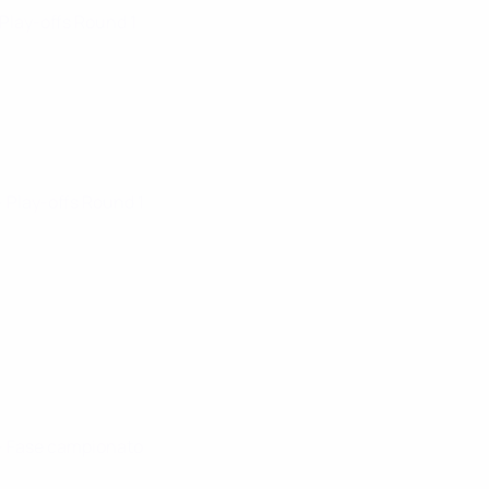
 Play-offs Round 1
· Play-offs Round 1
· Fase campionato