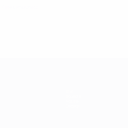
6
· Fase campionato
Stat.
Squadre
Notizie
Dettagli