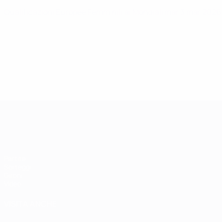
Qualificazioni Europee Femminili ai Mondiali
mar 3 mar 202
Qualificazioni Europee Femminili
Partite
Sorteggi
Gironi
Video
VISITA ANCHE