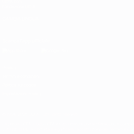
UEFA.com
Fondazione UEFA
CAMBIA LINGUA
Italiano
English
Français
Deutsch
Русский
Español
Italiano
P
Scarica l'app ufficiale
Privacy
Termini e condizioni
Politica sui cookie
Impostazioni Privacy
© 1998-2026 UEFA. Tutti i diritti riservati
La parola UEFA, il logo UEFA e tutti i marchi che si riferiscono a com
L'utilizzo di UEFA.com sta a significare l'accettazione dei Termini e Co