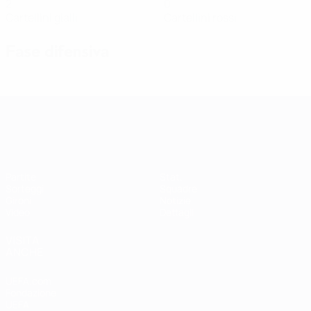
2
0
Cartellini gialli
Cartellini rossi
Fase difensiva
Qualificazioni Europee Femminili
Partite
Stat.
Sorteggi
Squadre
Gironi
Notizie
Video
Dettagli
VISITA
ANCHE
UEFA.com
Fondazione
UEFA