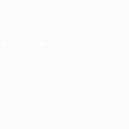
CAMBIA LINGUA
Italiano
English
Français
Deutsch
Русский
Español
Italiano
Português
Scarica l'app ufficiale
Privacy
Termini e condizioni
Politica sui cookie
Impostazioni Privacy
© 1998-2026 UEFA. Tutti i diritti riservati
La parola UEFA, il logo UEFA e tutti i marchi che si riferiscono a
competizioni UEFA, sono marchi registrati e/o copyright della UEFA.
Tali marchi non possono essere utilizzati in nessun modo per scopi