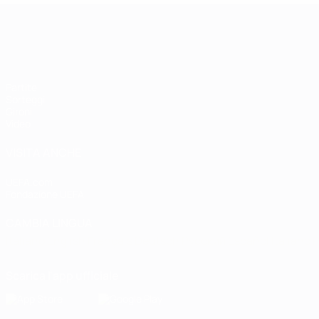
Qualificazioni Europee Femminili
Partite
Sorteggi
Gironi
Video
VISITA ANCHE
UEFA.com
Fondazione UEFA
CAMBIA LINGUA
Italiano
English
Français
Deutsch
Русский
Español
Italiano
P
Scarica l'app ufficiale