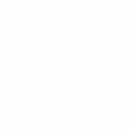
 Play-offs Round 1
75
Minuti giocati
18,75 media a partita
0
Cartellini gialli