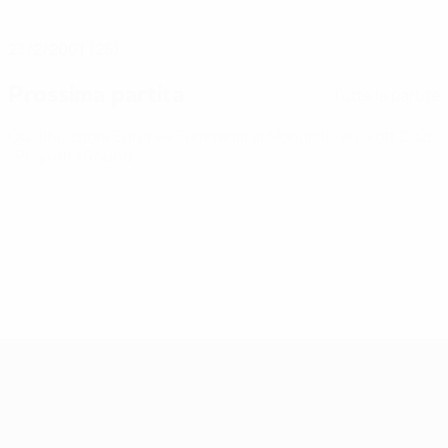
DATA DI NASCITA
23/2/2001 (25)
Prossima partita
Tutte le partite
Qualificazioni Europee Femminili ai Mondiali
ven 9 ott 2026
· Play-offs Round 1
Qualificazioni Europee Femminili