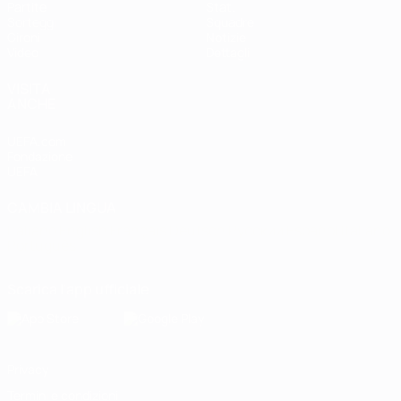
Partite
Stat.
Sorteggi
Squadre
Gironi
Notizie
Video
Dettagli
VISITA
ANCHE
UEFA.com
Fondazione
UEFA
CAMBIA LINGUA
Italiano
English
Français
Deutsch
Русский
Español
Italiano
Português
Scarica l'app ufficiale
Privacy
Termini e condizioni