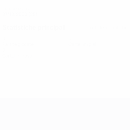
DATA DI NASCITA
27/12/2000 (25)
Statistiche principali
Tutte le statistiche
0
0
Partite giocate
Cartellini gialli
0
Cartellini rossi
Qualificazioni Europee Femminili