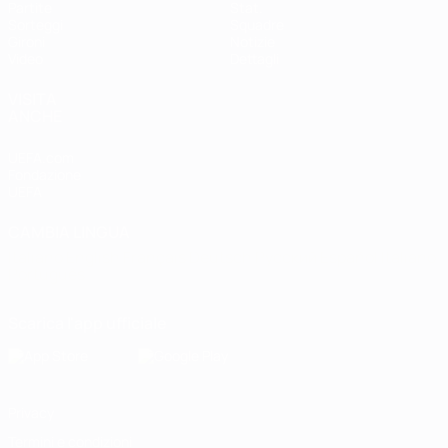
Partite
Stat.
Sorteggi
Squadre
Gironi
Notizie
Video
Dettagli
VISITA
ANCHE
UEFA.com
Fondazione
UEFA
CAMBIA LINGUA
Italiano
English
Français
Deutsch
Русский
Español
Italiano
Português
Scarica l'app ufficiale
Privacy
Termini e condizioni