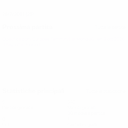
DATA DI NASCITA
26/7/2001 (25)
Prossima partita
Tutte le partite
Qualificazioni Europee Femminili ai Mondiali
ven 9 ott 2026
· Play-offs Round 1
Statistiche principali
Tutte le statistiche
6
540
Partite giocate
Minuti giocati
90 media a partita
0
1
Gol
Cartellini gialli