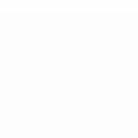
Cartellini gialli
Cartellini rossi
Qualificazioni Europee Femminili
Partite
Stat.
Sorteggi
Squadre
Gironi
Notizie
Video
Dettagli
VISITA
ANCHE
UEFA.com
Fondazione
UEFA
CAMBIA LINGUA
Italiano
English
Français
Deutsch
Русский
Español
Italiano
Português