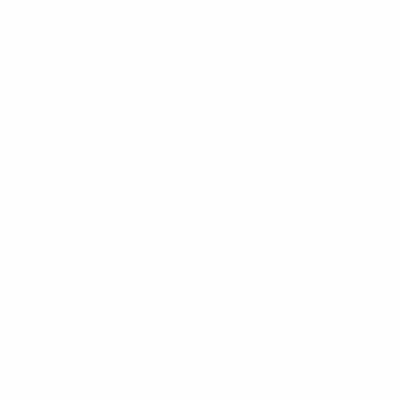
02/6/2000 (26)
Prossima partita
Tutte le partite
Qualificazioni Europee Femminili ai Mondiali
ven 9 ott 2026
· Play-offs Round 1
Statistiche principali
Tutte le statistiche
3
150
Partite giocate
Minuti giocati
25 media a partita
1
0
Gol
Assist
0,17 media a partita
0
0