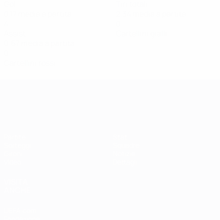
Gol
Tiri totali
0,17 media a partita
2,34 media a partita
4
0
Assist
Cartellini gialli
0,67 media a partita
0
Cartellini rossi
Qualificazioni Europee Femminili
Partite
Stat.
Sorteggi
Squadre
Gironi
Notizie
Video
Dettagli
VISITA
ANCHE
UEFA.com
Fondazione