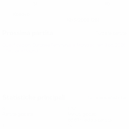
31
10
NUMERO NEL CLUB
NUMERO IN NAZIONALE
Kosovo
PAESE
DATA DI NASCITA
12/3/2000 (26)
Prossima partita
Tutte le partite
Qualificazioni Europee Femminili ai Mondiali
ven 9 ott 2026
· Play-offs Round 1
Statistiche principali
Tutte le statistiche
6
532
Partite giocate
Minuti giocati
88,67 media a partita
1
14