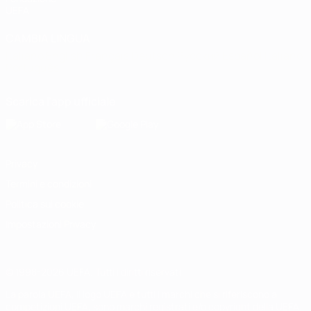
UEFA
CAMBIA LINGUA
Italiano
English
Français
Deutsch
Русский
Español
Italiano
Português
Scarica l'app ufficiale
Privacy
Termini e condizioni
Politica sui cookie
Impostazioni Privacy
© 1998-2026 UEFA. Tutti i diritti riservati
La parola UEFA, il logo UEFA e tutti i marchi che si riferiscono a
competizioni UEFA, sono marchi registrati e/o copyright della UEFA.