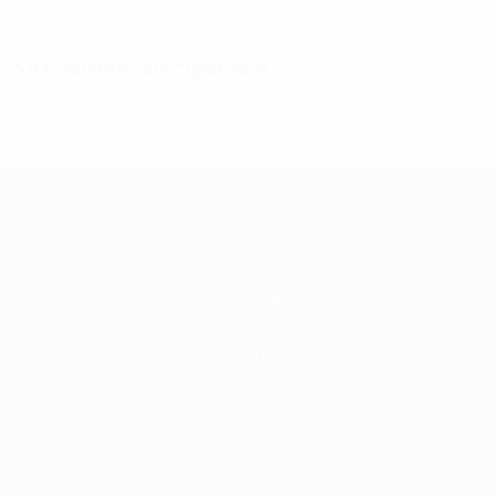
Situazione disciplinare
0
0
Cartellini gialli
Cartellini rossi
Qualificazioni Europee Femminili
Partite
Stat.
Sorteggi
Squadre
Gironi
Notizie
Video
Dettagli
VISITA
ANCHE
UEFA.com
Fondazione