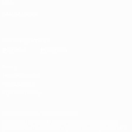
UEFA
CAMBIA LINGUA
Italiano
English
Français
Deutsch
Русский
Español
Italiano
Português
Scarica l'app ufficiale
Privacy
Termini e condizioni
Politica sui cookie
Impostazioni Privacy
© 1998-2026 UEFA. Tutti i diritti riservati
La parola UEFA, il logo UEFA e tutti i marchi che si riferiscono a
competizioni UEFA, sono marchi registrati e/o copyright della UEFA.