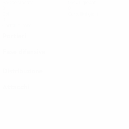
Partite giocate
Minuti giocati
0
0
Gol
Cartellini gialli
0
Cartellini rossi
Portieri
Fase difensiva
Distribuzione
Attacchi