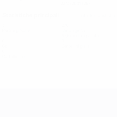
23/4/2001 (25)
Statistiche principali
Tutte le statistiche
3
270
Partite giocate
Minuti giocati
67,5 media a partita
0
0
Gol
Cartellini gialli
0
Cartellini rossi
Qualificazioni Europee Femminili