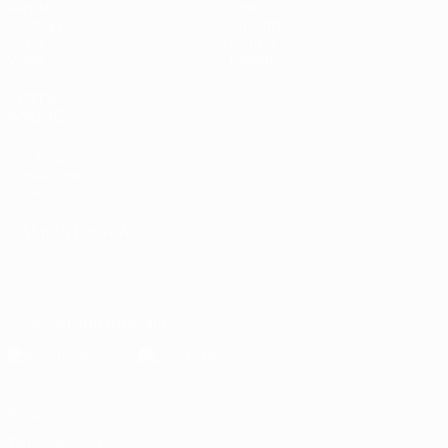
Partite
Stat.
Sorteggi
Squadre
Gironi
Notizie
Video
Dettagli
VISITA
ANCHE
UEFA.com
Fondazione
UEFA
CAMBIA LINGUA
Italiano
English
Français
Deutsch
Русский
Español
Italiano
Português
Scarica l'app ufficiale
Privacy
Termini e condizioni