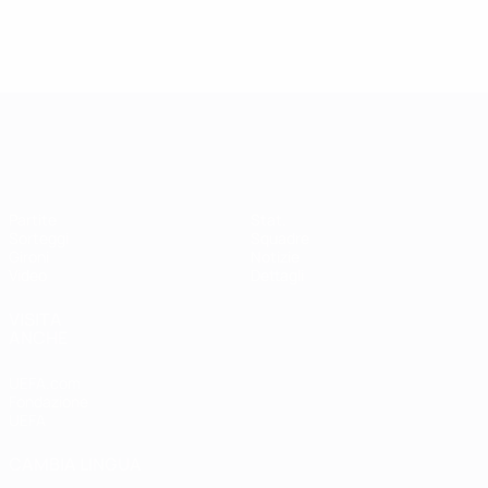
Qualificazioni Europee Femminili
Partite
Stat.
Sorteggi
Squadre
Gironi
Notizie
Video
Dettagli
VISITA
ANCHE
UEFA.com
Fondazione
UEFA
CAMBIA LINGUA