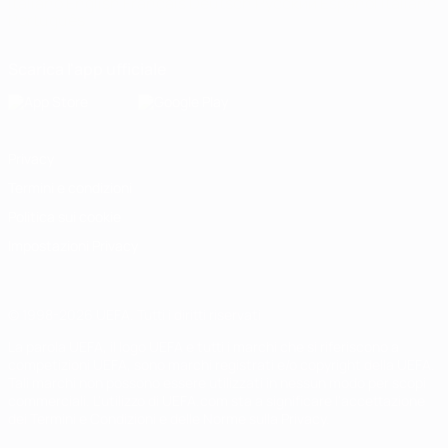
Italiano
English
Français
Deutsch
Русский
Español
Italiano
Português
Scarica l'app ufficiale
Privacy
Termini e condizioni
Politica sui cookie
Impostazioni Privacy
© 1998-2026 UEFA. Tutti i diritti riservati
La parola UEFA, il logo UEFA e tutti i marchi che si riferiscono a
competizioni UEFA, sono marchi registrati e/o copyright della UEFA.
Tali marchi non possono essere utilizzati in nessun modo per scopi
commerciali. L'utilizzo di UEFA.com sta a significare l'accettazione
dei Termini e Condizioni e delle Norme sulla Privacy.