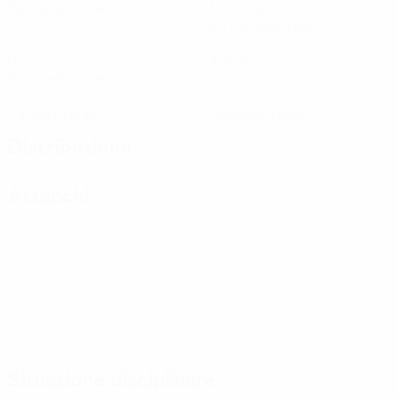
Partite giocate
Minuti giocati
64,5 media a partita
1
0
Gol
Assist
0,17 media a partita
0
0
Cartellini gialli
Cartellini rossi
Distribuzione
Attacchi
Situazione disciplinare