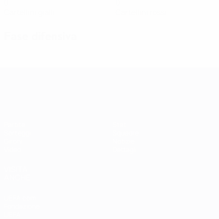
0
0
Cartellini gialli
Cartellini rossi
Fase difensiva
Qualificazioni Europee Femminili
Partite
Stat.
Sorteggi
Squadre
Gironi
Notizie
Video
Dettagli
VISITA
ANCHE
UEFA.com
Fondazione
UEFA