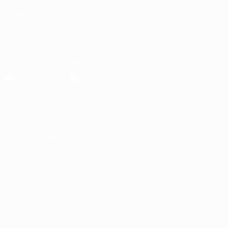
CAMBIA LINGUA
Italiano
English
Français
Deutsch
Русский
Español
Italiano
Português
Scarica l'app ufficiale
Privacy
Termini e condizioni
Politica sui cookie
Impostazioni Privacy
© 1998-2026 UEFA. Tutti i diritti riservati
La parola UEFA, il logo UEFA e tutti i marchi che si riferiscono a
competizioni UEFA, sono marchi registrati e/o copyright della UEFA.
Tali marchi non possono essere utilizzati in nessun modo per scopi