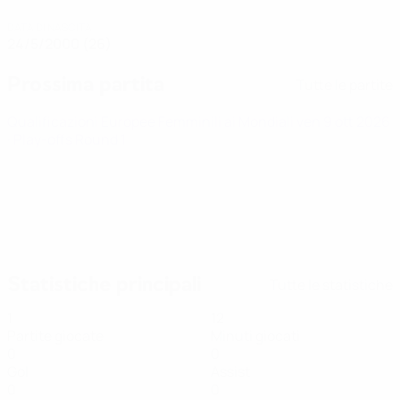
DATA DI NASCITA
24/5/2000 (26)
Prossima partita
Tutte le partite
Qualificazioni Europee Femminili ai Mondiali
ven 9 ott 2026
· Play-offs Round 1
Statistiche principali
Tutte le statistiche
1
12
Partite giocate
Minuti giocati
0
0
Gol
Assist
0
0