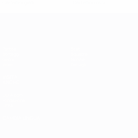
Cartellini gialli
Cartellini rossi
Qualificazioni Europee Femminili
Partite
Stat.
Sorteggi
Squadre
Gironi
Notizie
Video
Dettagli
VISITA
ANCHE
UEFA.com
Fondazione
UEFA
CAMBIA LINGUA
Italiano
English
Français
Deutsch
Русский
Español
Italiano
Português