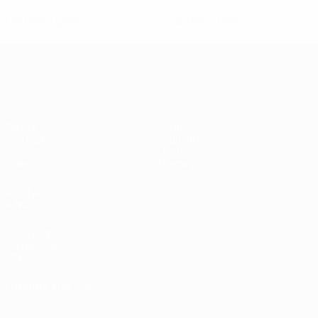
0
0
Cartellini gialli
Cartellini rossi
Qualificazioni Europee Femminili
Partite
Stat.
Sorteggi
Squadre
Gironi
Notizie
Video
Dettagli
VISITA
ANCHE
UEFA.com
Fondazione
UEFA
CAMBIA LINGUA
Italiano
English
Français
Deutsch
Русский
Español
Italiano
Português