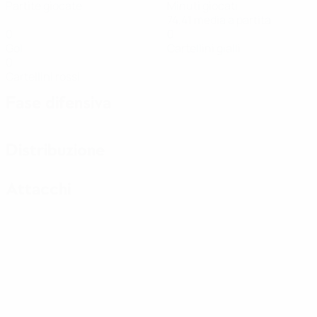
Partite giocate
Minuti giocati
74,41 media a partita
0
0
Gol
Cartellini gialli
0
Cartellini rossi
Fase difensiva
Distribuzione
Attacchi