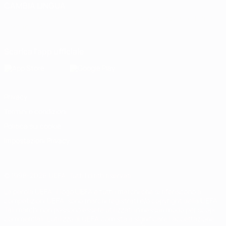
CAMBIA LINGUA
Italiano
English
Français
Deutsch
Русский
Español
Italiano
Português
Scarica l'app ufficiale
Privacy
Termini e condizioni
Politica sui cookie
Impostazioni Privacy
© 1998-2026 UEFA. Tutti i diritti riservati
La parola UEFA, il logo UEFA e tutti i marchi che si riferiscono a
competizioni UEFA, sono marchi registrati e/o copyright della UEFA.
Tali marchi non possono essere utilizzati in nessun modo per scopi
commerciali. L'utilizzo di UEFA.com sta a significare l'accettazione