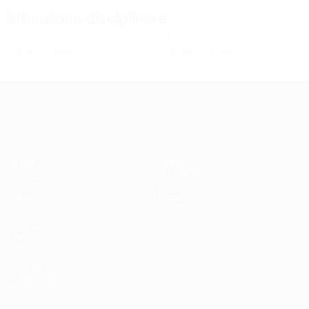
Situazione disciplinare
0
0
Cartellini gialli
Cartellini rossi
Qualificazioni Europee Femminili
Partite
Stat.
Sorteggi
Squadre
Gironi
Notizie
Video
Dettagli
VISITA
ANCHE
UEFA.com
Fondazione
UEFA