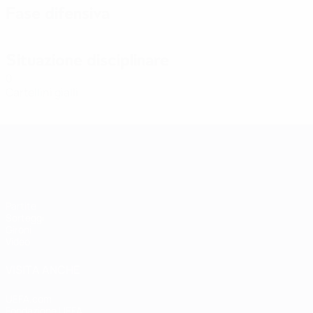
Fase difensiva
Situazione disciplinare
0
Cartellini gialli
Qualificazioni Europee Femminili
Partite
Sorteggi
Gironi
Video
VISITA ANCHE
UEFA.com
Fondazione UEFA