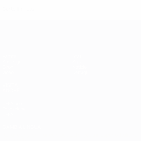
0
Cartellini rossi
Qualificazioni Europee Femminili
Partite
Stat.
Sorteggi
Squadre
Gironi
Notizie
Video
Dettagli
VISITA
ANCHE
UEFA.com
Fondazione
UEFA
CAMBIA LINGUA
Italiano
English
Français
Deutsch
Русский
Español
Italiano
Português