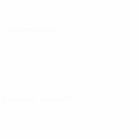
DATA DI NASCITA
07/8/1998 (28)
Prossima partita
Tutte le partite
Qualificazioni Europee Femminili ai Mondiali
ven 9 ott 2026
· Play-offs Round 1
Statistiche principali
Tutte le statistiche
3
114
Partite giocate
Minuti giocati
19 media a partita
0
0
Gol
Cartellini gialli