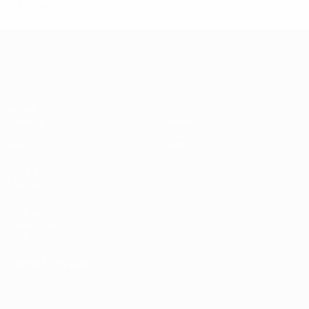
Cartellini rossi
Qualificazioni Europee Femminili
Partite
Stat.
Sorteggi
Squadre
Gironi
Notizie
Video
Dettagli
VISITA
ANCHE
UEFA.com
Fondazione
UEFA
CAMBIA LINGUA
Italiano
English
Français
Deutsch
Русский
Español
Italiano
Português