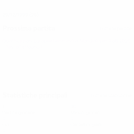
DATA DI NASCITA
29/12/1999 (26)
Prossima partita
Tutte le partite
Qualificazioni Europee Femminili ai Mondiali
ven 9 ott 2026
· Play-offs Round 1
Statistiche principali
Tutte le statistiche
1
90
Partite giocate
Minuti giocati
0
0
Gol
Cartellini gialli
0