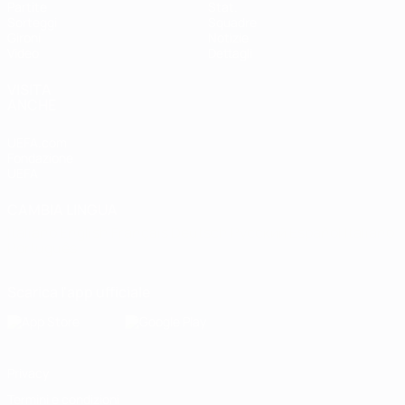
Partite
Stat.
Sorteggi
Squadre
Gironi
Notizie
Video
Dettagli
VISITA
ANCHE
UEFA.com
Fondazione
UEFA
CAMBIA LINGUA
Italiano
English
Français
Deutsch
Русский
Español
Italiano
Português
Scarica l'app ufficiale
Privacy
Termini e condizioni