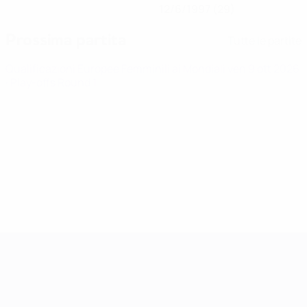
12/6/1997 (29)
Prossima partita
Tutte le partite
Qualificazioni Europee Femminili ai Mondiali
ven 9 ott 2026
· Play-offs Round 1
Qualificazioni Europee Femminili