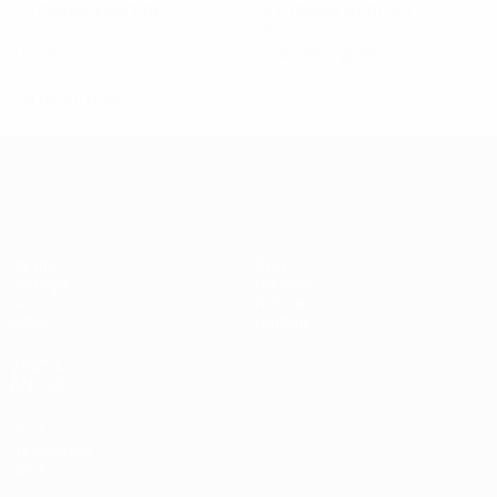
0,2 media a partita
2,6 media a partita
0
0
Assist
Cartellini gialli
0
Cartellini rossi
Qualificazioni Europee Femminili
Partite
Stat.
Sorteggi
Squadre
Gironi
Notizie
Video
Dettagli
VISITA
ANCHE
UEFA.com
Fondazione
UEFA