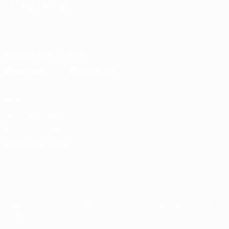
CAMBIA LINGUA
Italiano
English
Français
Deutsch
Русский
Español
Italiano
Português
Scarica l'app ufficiale
Privacy
Termini e condizioni
Politica sui cookie
Impostazioni Privacy
© 1998-2026 UEFA. Tutti i diritti riservati
La parola UEFA, il logo UEFA e tutti i marchi che si riferiscono a
competizioni UEFA, sono marchi registrati e/o copyright della UEFA.
Tali marchi non possono essere utilizzati in nessun modo per scopi
commerciali. L'utilizzo di UEFA.com sta a significare l'accettazione