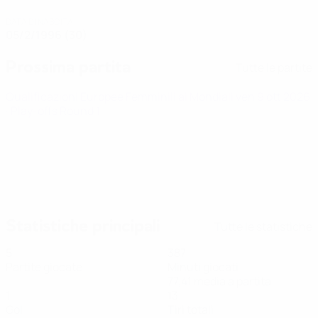
DATA DI NASCITA
05/2/1996 (30)
Prossima partita
Tutte le partite
Qualificazioni Europee Femminili ai Mondiali
ven 9 ott 2026
· Play-offs Round 1
Statistiche principali
Tutte le statistiche
5
387
Partite giocate
Minuti giocati
77,41 media a partita
1
13
Gol
Tiri totali