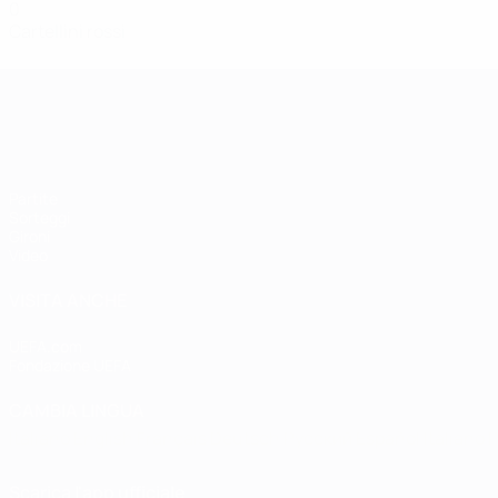
0
Cartellini rossi
Qualificazioni Europee Femminili
Partite
Sorteggi
Gironi
Video
VISITA ANCHE
UEFA.com
Fondazione UEFA
CAMBIA LINGUA
Italiano
English
Français
Deutsch
Русский
Español
Italiano
P
Scarica l'app ufficiale