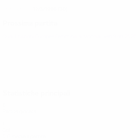
17/3/1996 (30)
DATA DI NASCITA
Prossima partita
Qualificazioni Europee Femminili ai Mondiali
ven 9 ott 2026
·
Statistiche principali
6
Partite giocate
1
Gol
0,17 media a partita