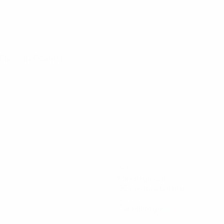
 Play-offs Round 1
540
Minuti giocati
90 media a partita
0
Cartellini gialli