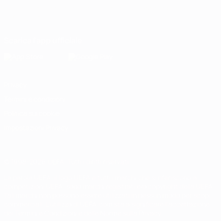
Italiano
English
Français
Deutsch
Русский
Español
Italiano
Português
Scarica l'app ufficiale
Privacy
Termini e condizioni
Politica sui cookie
Impostazioni Privacy
© 1998-2026 UEFA. Tutti i diritti riservati
La parola UEFA, il logo UEFA e tutti i marchi che si riferiscono a
competizioni UEFA, sono marchi registrati e/o copyright della UEFA.
Tali marchi non possono essere utilizzati in nessun modo per scopi
commerciali. L'utilizzo di UEFA.com sta a significare l'accettazione
dei Termini e Condizioni e delle Norme sulla Privacy.