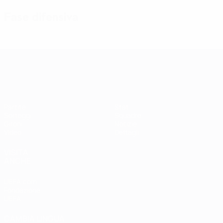
Fase difensiva
Qualificazioni Europee Femminili
Partite
Stat.
Sorteggi
Squadre
Gironi
Notizie
Video
Dettagli
VISITA
ANCHE
UEFA.com
Fondazione
UEFA
CAMBIA LINGUA