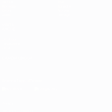
Partite
Stat.
Sorteggi
Squadre
Gironi
Notizie
Video
Dettagli
VISITA
ANCHE
UEFA.com
Fondazione
UEFA
CAMBIA LINGUA
Italiano
English
Français
Deutsch
Русский
Español
Italiano
Português
Scarica l'app ufficiale
Privacy
Termini e condizioni