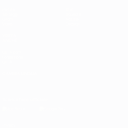
Partite
Stat.
Sorteggi
Squadre
Gironi
Notizie
Video
Dettagli
VISITA
ANCHE
UEFA.com
Fondazione
UEFA
CAMBIA LINGUA
Italiano
English
Français
Deutsch
Русский
Español
Italiano
Português
Scarica l'app ufficiale
Privacy