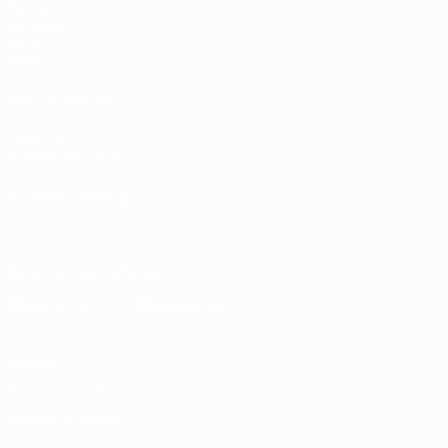
Partite
Sorteggi
Gironi
Video
VISITA ANCHE
UEFA.com
Fondazione UEFA
CAMBIA LINGUA
Italiano
English
Français
Deutsch
Русский
Español
Italiano
P
Scarica l'app ufficiale
Privacy
Termini e condizioni
Politica sui cookie