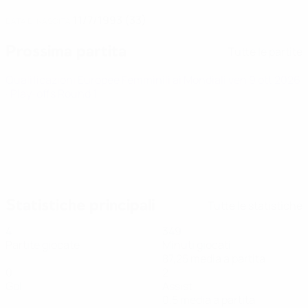
11/7/1993 (33)
DATA DI NASCITA
Prossima partita
Tutte le partite
Qualificazioni Europee Femminili ai Mondiali
ven 9 ott 2026
· Play-offs Round 1
Statistiche principali
Tutte le statistiche
4
349
Partite giocate
Minuti giocati
87,25 media a partita
0
2
Gol
Assist
0,5 media a partita