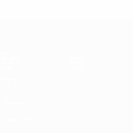
0
0
Cartellini gialli
Cartellini rossi
Qualificazioni Europee Femminili
Partite
Stat.
Sorteggi
Squadre
Gironi
Notizie
Video
Dettagli
VISITA
ANCHE
UEFA.com
Fondazione
UEFA
CAMBIA LINGUA
Italiano
English
Français
Deutsch
Русский
Español
Italiano
Português