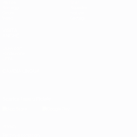
Partite
Stat.
Sorteggi
Squadre
Gironi
Notizie
Video
Dettagli
VISITA
ANCHE
UEFA.com
Fondazione
UEFA
CAMBIA LINGUA
Italiano
English
Français
Deutsch
Русский
Español
Italiano
Português
Scarica l'app ufficiale
Privacy
Termini e condizioni