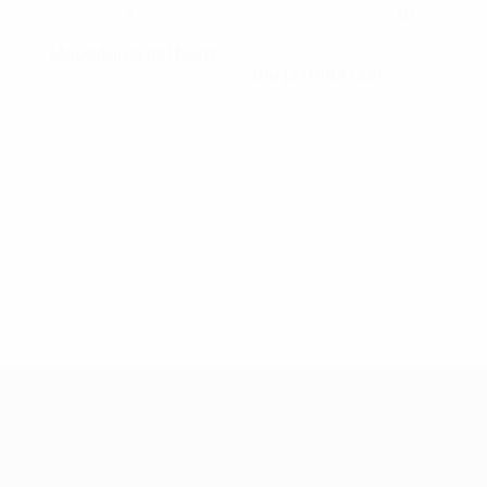
7
10
NUMERO NEL CLUB
NUMERO IN NAZIONALE
Macedonia del Nord
PAESE
DATA DI NASCITA
04/12/1993 (32)
Qualificazioni Europee Femminili