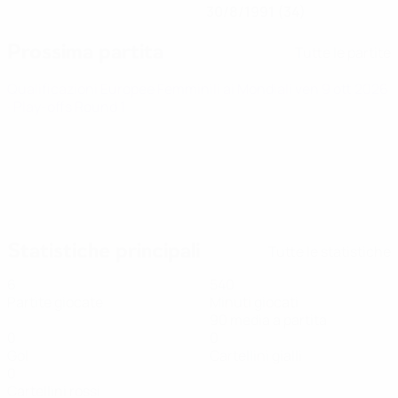
30/8/1991 (34)
Prossima partita
Tutte le partite
Qualificazioni Europee Femminili ai Mondiali
ven 9 ott 2026
· Play-offs Round 1
Statistiche principali
Tutte le statistiche
6
540
Partite giocate
Minuti giocati
90 media a partita
0
0
Gol
Cartellini gialli
0
Cartellini rossi