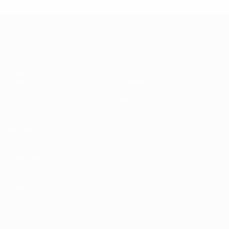
Qualificazioni Europee Femminili
Partite
Stat.
Sorteggi
Squadre
Gironi
Notizie
Video
Dettagli
VISITA
ANCHE
UEFA.com
Fondazione
UEFA
CAMBIA LINGUA
Italiano
English
Français
Deutsch
Русский
Español
Italiano
Português