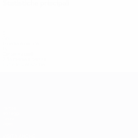
Statistiche principali
6
Gol
1 media a partita
14
Cartellini gialli
2,34 media a partita
Tutte le statistiche
Qualificazioni Europee Femminili
Partite
Sorteggi
Gironi
Video
VISITA ANCHE