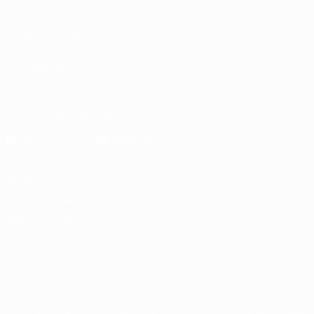
UEFA.com
Fondazione UEFA
CAMBIA LINGUA
Italiano
English
Français
Deutsch
Русский
Español
Italiano
P
Scarica l'app ufficiale
Privacy
Termini e condizioni
Politica sui cookie
Impostazioni Privacy
© 1998-2026 UEFA. Tutti i diritti riservati
La parola UEFA, il logo UEFA e tutti i marchi che si riferiscono a com