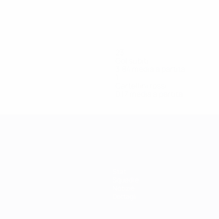
23
Gol subiti
3,84 media a partita
1
Cartellini rossi
0,17 media a partita
Stat.
Squadre
Notizie
Dettagli