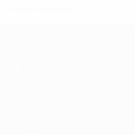
Situazione disciplinare
Qualificazioni Europee Femminili
Partite
Stat.
Sorteggi
Squadre
Gironi
Notizie
Video
Dettagli
VISITA
ANCHE
UEFA.com
Fondazione
UEFA
CAMBIA LINGUA