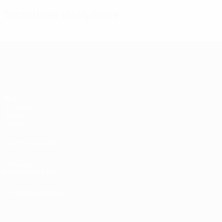
Situazione disciplinare
Qualificazioni Europee Femminili
Partite
Sorteggi
Gironi
Video
VISITA ANCHE
UEFA.com
Fondazione UEFA
CAMBIA LINGUA
Italiano
English
Français
Deutsch
Русский
Español
Italiano
P