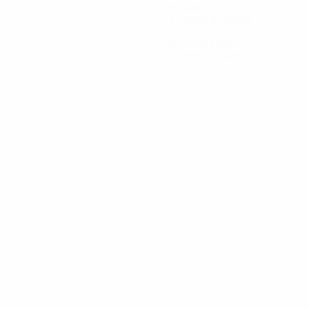
Gol subiti
1,5 media a partita
1
Cartellini rossi
0,17 media a partita