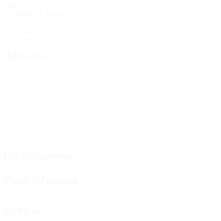
Gol
1,5 media a partita
11
Cartellini gialli
1,84 media a partita
Attacchi
Distribuzione
Fase difensiva
Portieri