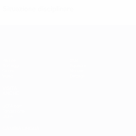
Situazione disciplinare
Qualificazioni Europee Femminili
Partite
Stat.
Sorteggi
Squadre
Gironi
Notizie
Video
Dettagli
VISITA
ANCHE
UEFA.com
Fondazione
UEFA
CAMBIA LINGUA