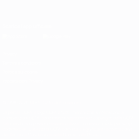
Italiano
English
Français
Deutsch
Русский
Español
Italiano
Português
Scarica l'app ufficiale
Privacy
Termini e condizioni
Politica sui cookie
Impostazioni Privacy
© 1998-2026 UEFA. Tutti i diritti riservati
La parola UEFA, il logo UEFA e tutti i marchi che si riferiscono a
competizioni UEFA, sono marchi registrati e/o copyright della UEFA.
Tali marchi non possono essere utilizzati in nessun modo per scopi
commerciali. L'utilizzo di UEFA.com sta a significare l'accettazione
dei Termini e Condizioni e delle Norme sulla Privacy.