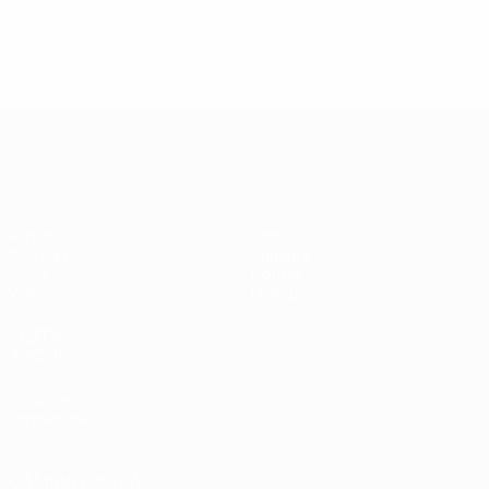
Qualificazioni Europee Femminili
Partite
Stat.
Sorteggi
Squadre
Gironi
Notizie
Video
Dettagli
VISITA
ANCHE
UEFA.com
Fondazione
UEFA
CAMBIA LINGUA