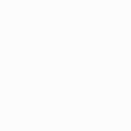
Qualificazioni Europee Femminili
Partite
Stat.
Sorteggi
Squadre
Gironi
Notizie
Video
Dettagli
VISITA
ANCHE
UEFA.com
Fondazione
UEFA
CAMBIA LINGUA
Italiano
English
Français
Deutsch
Русский
Español
Italiano
Português
Scarica l'app ufficiale