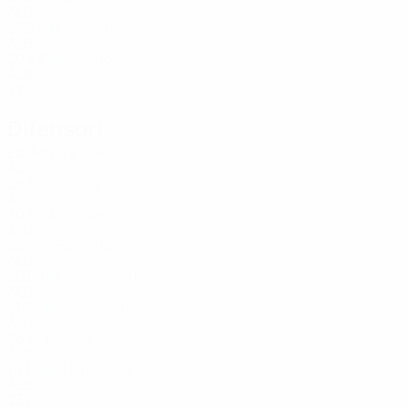
ALB
23
2
6
Spahiu
12
ALB
20
5
8
Spaho
23
ALB
22
-
-
Difensori
Età
MG
G
Tukaj
2
ALB
25
3
-
Curraj
3
ALB
30
6
-
Vuksani
4
ALB
22
-
-
Bajraktari
5
ALB
29
6
1
Maxhalaku
13
ALB
21
2
-
Dedgjonaj
15
ALB
26
1
-
Ndoj
19
ALB
19
1
-
Hamonikaj
20
ALB
23
6
-