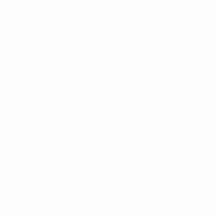
Centrocampisti
Età
MG
G
Iliadhi
4
ALB
21
-
-
Levenaj
6
ALB
24
1
-
Mema
6
ALB
22
-
-
Levendi
6
ALB
28
1
1
Delija
8
ALB
20
-
-
G. Berisha
10
KOS
28
4
1
Krasniqi
10
ALB
32
2
-
Doci
11
ALB
29
6
4
Franja
14
ALB
29
6
-
Zarka
16
ALB
24
6
-
Hila
21
ALB
26
5
-
Metalla
22