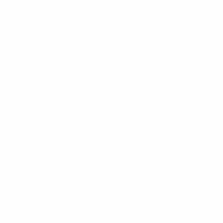
ALB
23
6
-
Attaccanti
Età
MG
G
F. Berisha
7
ALB
23
6
2
Leka
8
ALB
19
-
-
Troka
9
ALB
23
6
-
Lufo
17
ALB
24
1
-
Hamidi
17
ALB
28
1
-
Begallo
18
ALB
26
3
-
Qose
19
ALB
19
-
-
Tecnico
Armir Grimaj
ALB